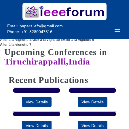
Email:
papers.iefo@gmail.com
Phone: +91 8280047516
Aller à la vignette 1
Aller à la vignette 2
Aller à la vignette 3
Aller à la vignette 4
Aller à la vignette 5
Aller à la vignette 6
Aller à la vignette 7
Upcoming Conferences in
Tiruchirappalli,India
Recent Publications
View Details
View Details
View Details
View Details